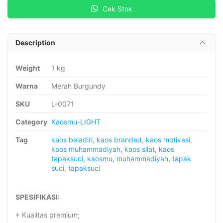
Cek Stok
Description
Weight
1 kg
Warna
Merah Burgundy
SKU
L-0071
Category
Kaosmu-LIGHT
Tag
kaos beladiri
,
kaos branded
,
kaos motivasi
,
kaos muhammadiyah
,
kaos silat
,
kaos
tapaksuci
,
kaosmu
,
muhammadiyah
,
tapak
suci
,
tapaksuci
SPESIFIKASI:
+ Kualitas premium;