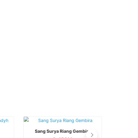
This
SELECT OPTIONS
S
Sang Surya Riang Gembira
We a
product