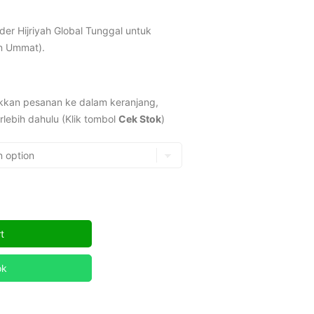
er Hijriyah Global Tunggal untuk
n Ummat).
kan pesanan ke dalam keranjang,
rlebih dahulu (Klik tombol
Cek Stok
)
t
ok