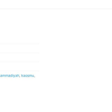
hammadiyah
,
kaosmu
,