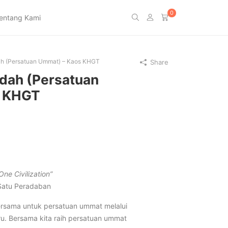
0
entang Kami
h (Persatuan Ummat) – Kaos KHGT
Share
ah (Persatuan
s KHGT
e Civilization”
Satu Peradaban
rsama untuk persatuan ummat melalui
u. Bersama kita raih persatuan ummat