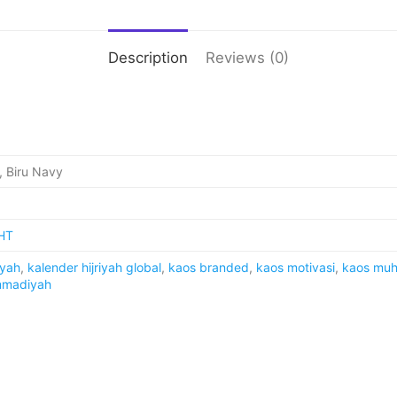
Description
Reviews (0)
, Biru Navy
HT
iyah
,
kalender hijriyah global
,
kaos branded
,
kaos motivasi
,
kaos mu
madiyah