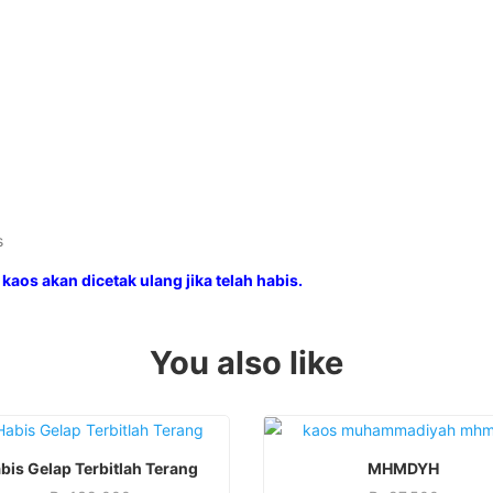
s
kaos akan dicetak ulang jika telah habis.
You also like
This
This
SELECT OPTIONS
SELECT OPTIONS
bis Gelap Terbitlah Terang
MHMDYH
product
product