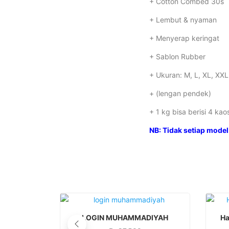
+ Cotton Combed 30s
+ Lembut & nyaman
+ Menyerap keringat
+ Sablon Rubber
+ Ukuran: M, L, XL, XXL
+ (lengan pendek)
+ 1 kg bisa berisi 4 kao
NB: Tidak setiap model 
This
SELECT OPTIONS
LOGIN MUHAMMADIYAH
Ha
product