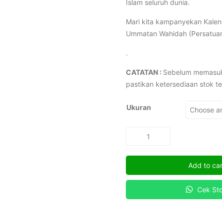
Islam seluruh dunia.
Mari kita kampanyekan Kalend
Ummatan Wahidah (Persatua
.
CATATAN :
Sebelum memasuk
pastikan ketersediaan stok te
Ukuran
Ummatan
Wahidah
(Persatuan
Add to car
Ummat)
-
Cek St
Kaos
KHGT
quantity