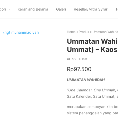
gori
Keranjang Belanja
Galeri
Reseller/Mitra Syi’ar
T
Home
»
Produk
»
Ummatan Wahida
Ummatan Wahid
Ummat) – Kao
92
Dilihat
Rp
97.500
UMMATAN WAHIDAH
“One Calendar, One Ummah, On
Satu Kalender, Satu Ummat, 
merupakan semboyan kita be
sistem penanggalan yang bar