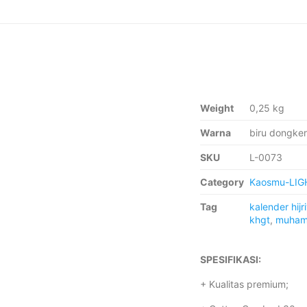
Weight
0,25 kg
Warna
biru dongker
SKU
L-0073
Category
Kaosmu-LIG
Tag
kalender hijr
khgt
,
muham
SPESIFIKASI:
+ Kualitas premium;