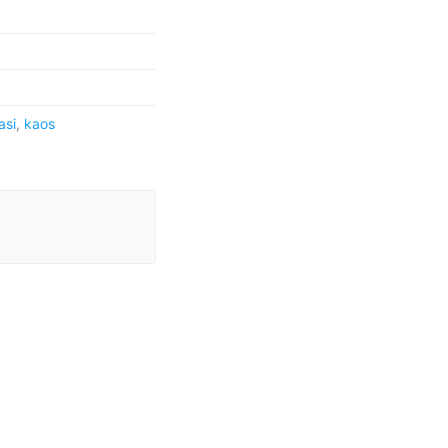
asi
,
kaos