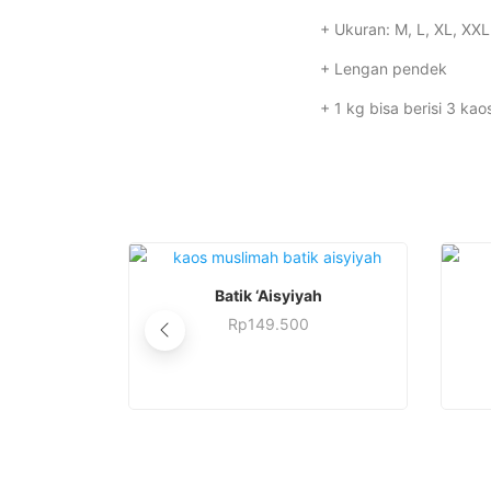
+ Ukuran: M, L, XL, XXL
+ Lengan pendek
+ 1 kg bisa berisi 3 kao
This
SELECT OPTIONS
Batik ‘Aisyiyah
product
Rp
149.500
has
This
multiple
product
variants.
has
The
multiple
options
variants.
may
The