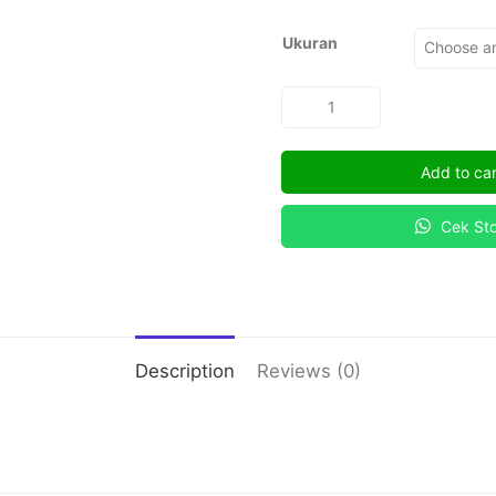
Ukuran
THE
FOUNDER
quantity
Add to car
Cek St
Description
Reviews (0)