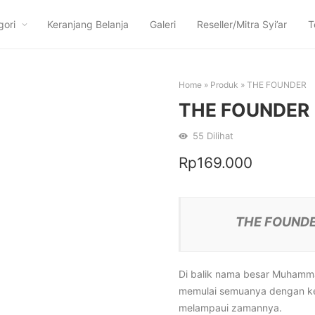
gori
Keranjang Belanja
Galeri
Reseller/Mitra Syi’ar
T
Home
»
Produk
»
THE FOUNDER
THE FOUNDER
55
Dilihat
Rp
169.000
THE FOUNDER
Di balik nama besar Muhamma
memulai semuanya dengan kei
melampaui zamannya.