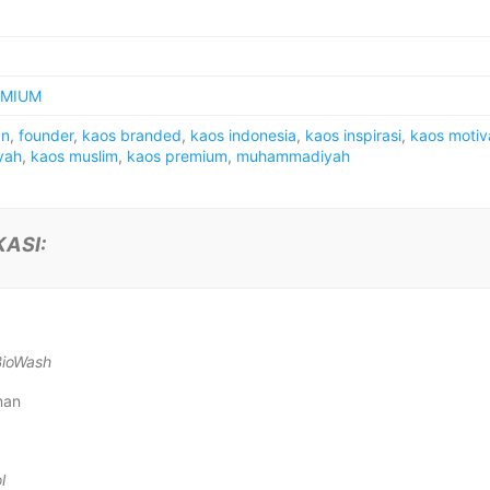
EMIUM
an
,
founder
,
kaos branded
,
kaos indonesia
,
kaos inspirasi
,
kaos motiv
yah
,
kaos muslim
,
kaos premium
,
muhammadiyah
KASI:
BioWash
man
l