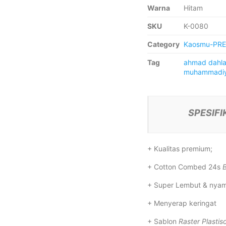
Warna
Hitam
SKU
K-0080
Category
Kaosmu-PR
Tag
ahmad dahl
muhammadi
SPESIFI
+ Kualitas premium;
+ Cotton Combed 24s
+ Super Lembut & nya
+ Menyerap keringat
+ Sablon
Raster Plastiso